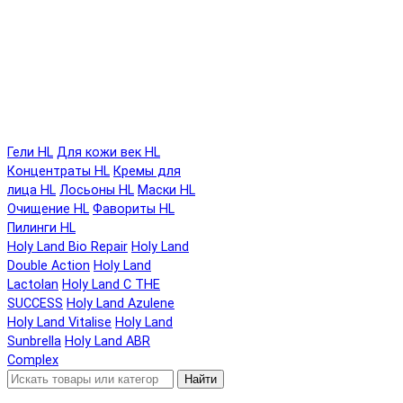
Гели HL
Для кожи век HL
Концентраты HL
Кремы для
лица HL
Лосьоны HL
Маски HL
Очищение HL
Фавориты HL
Пилинги HL
Holy Land Bio Repair
Holy Land
Double Action
Holy Land
Lactolan
Holy Land C THE
SUCCESS
Holy Land Azulene
Holy Land Vitalise
Holy Land
Sunbrella
Holy Land ABR
Complex
Найти