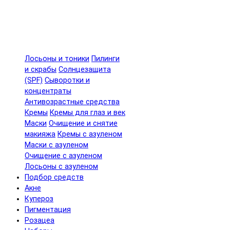
Лосьоны и тоники
Пилинги
и скрабы
Солнцезащита
(SPF)
Сыворотки и
концентраты
Антивозрастные средства
Кремы
Кремы для глаз и век
Маски
Очищение и снятие
макияжа
Кремы с азуленом
Маски с азуленом
Очищение с азуленом
Лосьоны с азуленом
Подбор средств
Акне
Купероз
Пигментация
Розацеа