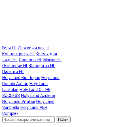
Гели HL
Для кожи век HL
Концентраты HL
Кремы для
лица HL
Лосьоны HL
Маски HL
Очищение HL
Фавориты HL
Пилинги HL
Holy Land Bio Repair
Holy Land
Double Action
Holy Land
Lactolan
Holy Land C THE
SUCCESS
Holy Land Azulene
Holy Land Vitalise
Holy Land
Sunbrella
Holy Land ABR
Complex
Найти