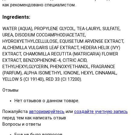
как рекомендовано специалистом.
Ingredients:
WATER (AQUA), PROPYLENE GLYCOL, TEA-LAURYL SULFATE,
UREA, DISODIUM COCOAMPHODIACETATE,
HYDROXYETHYLCELLULOSE, EQUISETUM ARVENSE EXTRACT,
ALCHEMILLA VULGARIS LEAF EXTRACT, HEDERA HELIX (IVY)
EXTRACT, CHAMOMILLA RECUTITA (MATRICARIA) FLOWER
EXTRACT, BENZOPHENONE-4, CITRIC ACID,
ETHYLHEXYLGLYCERIN, PHENOXYETHANOL, FRAGRANCE
(PARFUM), ALPHA ISOMETHYL IONONE, HEXYL CINNAMAL,
YELLOW 5 (CI 19140), RED 33 (CI 17200).
Отзывы
Нет отзывов о данном товаре.
Пожалуйста
авторизируйтесь
или
создайте учетную запись
перед тем как написать отзыв
Вопросы и ответы
Еще не было вопросов