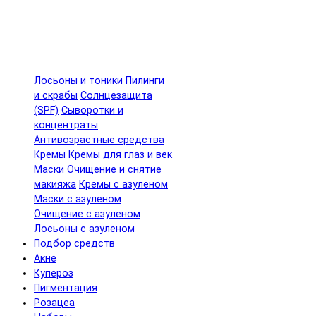
Лосьоны и тоники
Пилинги
и скрабы
Солнцезащита
(SPF)
Сыворотки и
концентраты
Антивозрастные средства
Кремы
Кремы для глаз и век
Маски
Очищение и снятие
макияжа
Кремы с азуленом
Маски с азуленом
Очищение с азуленом
Лосьоны с азуленом
Подбор средств
Акне
Купероз
Пигментация
Розацеа