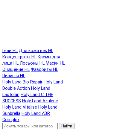
Гели HL
Для кожи век HL
Концентраты HL
Кремы для
лица HL
Лосьоны HL
Маски HL
Очищение HL
Фавориты HL
Пилинги HL
Holy Land Bio Repair
Holy Land
Double Action
Holy Land
Lactolan
Holy Land C THE
SUCCESS
Holy Land Azulene
Holy Land Vitalise
Holy Land
Sunbrella
Holy Land ABR
Complex
Найти