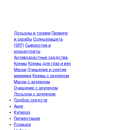
Лосьоны и тоники
Пилинги
и скрабы
Солнцезащита
(SPF)
Сыворотки и
концентраты
Антивозрастные средства
Кремы
Кремы для глаз и век
Маски
Очищение и снятие
макияжа
Кремы с азуленом
Маски с азуленом
Очищение с азуленом
Лосьоны с азуленом
Подбор средств
Акне
Купероз
Пигментация
Розацеа