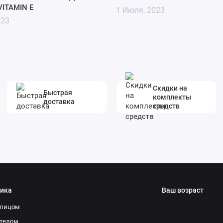
VITAMIN E
1 Июля, 2023
023
Скидки на
Быстрая
комплекты
доставка
средств
ика
Ваш возраст
 лицом
 телом