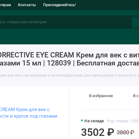
огерам
Контакты
Присоединяйтесь!
Акне
Купероз
Пигментация
ORRECTIVE EYE CREAM Крем для век с ви
азами 15 мл | 128039 | Бесплатная доста
ем для век с витаминами и антиоксидантами для уменьшения отечности и к
В избранное
В 
На складе
Код товара: 1280
3502 ₽
3880 ₽