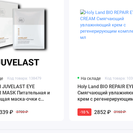
де
Код товара: 138479
На складе
Код товара: 10
d JUVELAST EYE
Holy Land BIO REPAIR E
 MASK Питательная и
Смягчающий увлажняю
щая маска-очки с
крем с регенерирующи
ми и растительными
комплексом 15 мл
ами 5 шт
339 ₽
2852 ₽
-10 %
3700 ₽
3160 ₽