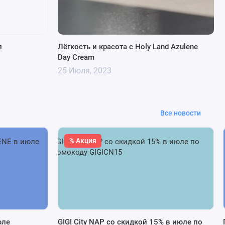
л
Лёгкость и красота с Holy Land Azulene
Day Cream
25 Июля, 2023
Все новости
% Акция
юле
GIGI City NAP со скидкой 15% в июле по