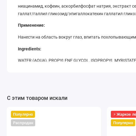
ниацинамид, кофеин, аскорбилфосфат натрия, экстракт се
галлат/галлил гликозид/эпигаллокатехин галлатил глико
Применение:
Нанести на область вокруг глаз, впитать похлопывающи
Ingredients:
WATER (AQUA), PROPYLENE GLYCOL, ISOPROPYL MYRISTATE,
ISONONYL ISONONANOATE, PALMITIC ACID, TALC, CETYL PA
ISONONANOATE, PEG-100 STEARATE, NIACINAMIDE, CAFF
SEED EXTRACT, BUTYLENE GLYCOL, BEESWAX, TRIETHANOL
ETHYLHEXYLGLYCERIN, METHYLGLUCOSIDE PHOSPHATE ,COP
С этим товаром искали
GLUCOSIDE, EPIGALLOCATECHIN GALLATYL GLUCOSIDE, IM
Популярно
⚡ Жаркое л
Распродан
Популярно