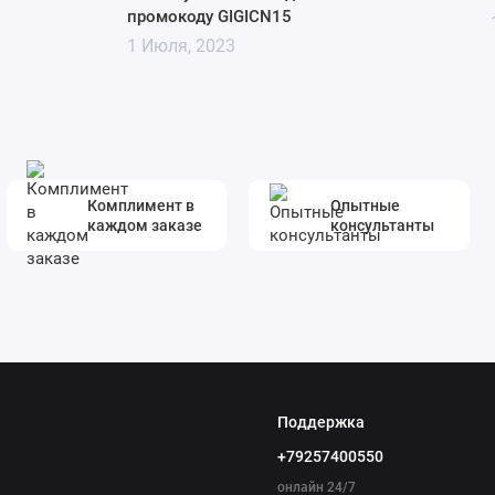
промокоду GIGICN15
1 Июля, 2023
Комплимент в
Опытные
каждом заказе
консультанты
Поддержка
+79257400550
онлайн 24/7