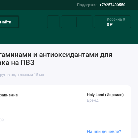
Поддержка
+79257400550
Корзина
0
Найти
0 ₽
Розацеа
Наборы
Акции
таминами и антиоксидантами для
вка на ПВЗ
ругов под глазами 15 мл
Holy Land (Израиль)
сравнение
Бренд
39
Нашли дешевле?