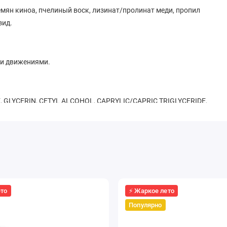
мян киноа, пчелиный воск, лизинат/пролинат меди, пропил
зид.
ми движениями.
 GLYCERIN, CETYL ALCOHOL, CAPRYLIC/CAPRIC TRIGLYCERIDE,
LMITATE, STEARIC ACID, GLYCERYL STEARATE, ETHYLHEXYL
EINE,SODIUM ASCORBYL PHOSPHATE, CHENOPODIUM QUINOA
AMINE, CETEARYL ALCOHOL, POLYSORBATE 20, XANTHAN GUM,
PER LYSINATE/PROLINATE, PROPYL GALLATE, GALLYL
IDAZOLIDINYL UREA, PHENOXYETHANOL.
ето
⚡ Жаркое лето
Популярно