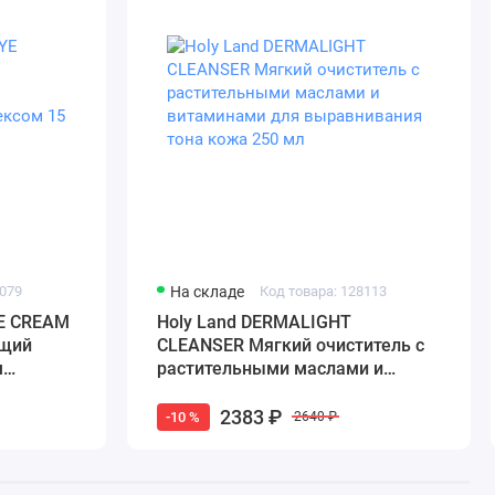
3079
На складе
Код товара: 128113
YE CREAM
Holy Land DERMALIGHT
щий
CLEANSER Мягкий очиститель с
м
растительными маслами и
витаминами для выравнивания
тона кожа 250 мл
2383 ₽
-10 %
2640 ₽