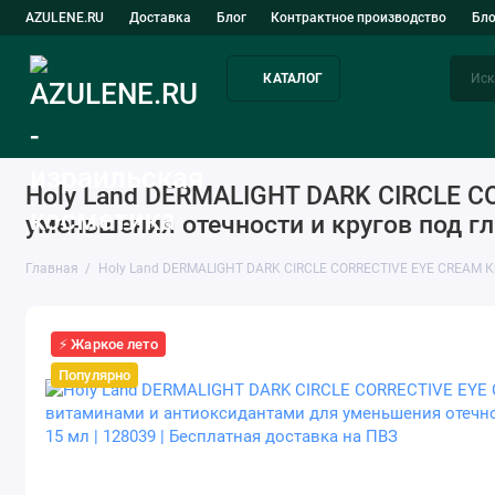
AZULENE.RU
Доставка
Блог
Контрактное производство
Бл
КАТАЛОГ
Уход за лицом
Подбор средств
Holy Land DERMALIGHT DARK CIRCLE C
уменьшения отечности и кругов под гл
Главная
Holy Land DERMALIGHT DARK CIRCLE CORRECTIVE EYE CREAM Кр
⚡ Жаркое лето
Популярно