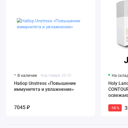
В наличии
Код товара: 22-13
На скла
Набор Unstress «Повышение
Holy Lan
иммунитета и увлажнение»
CONTOUR
освежаю
пептида
7045 ₽
экстракт
3
-10 %