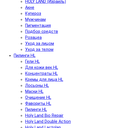
HOLY LAND (Израиль)
Акне
Купероз
Мужчинам
Пигментация
Подбор средств
Розацеа
Уход за лицом
Уход за телом
Пилинги HL
Гели HL
Для кожи век HL
Концентраты HL
Кремы для лица HL
Лосьоны HL
Маски HL
Очищение HL
Фавориты HL
Пилинги HL
Holy Land Bio Repair
Holy Land Double Action
Holy Land Lactolan