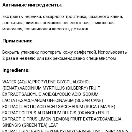
Активные ингредиенты:
экстракты черники, сахарного тростника, сахарного клена,
апельсина, лимона, ромашки, зеленого чая, гликолевая,
молочная, салициловая кислоты, ретинол.
Применение:
Вскрыть упаковку, протереть кожу салфеткой. Использовать
2 раза в неделю или как рекомендовано специалистом.
Ingredients:
WATER (AQUA),PROPYLENE GLYCOL,ALCOHOL
(DENAT.),VACCINIUM MYRTILLUS (BILBERRY) FRUIT
EXTRACT,SALICYLIC ACID,GLYCOLIC ACID, SODIUM
LACTATE,SACCHARUM OFFICINARUM (SUGAR CANE)
EXTRACT,LACTIC ACID,ACER SACCHARUM (SUGAR MAPLE)
EXTRACT,CITRUS AURANTIUM DULCIS (ORANGE) FRUIT
EXTRACT, CITRUS LIMON (LEMON) FRUIT EXTRACT,CAMELLIA
SINENSIS (GREEN TEA) LEAF
EXTRACT,GLYCERIN,ETHYLHEXYLGLYCERIN,RETINOL,2-BROMO-2-