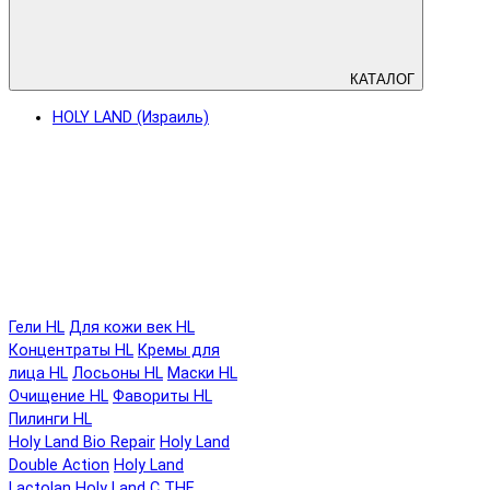
КАТАЛОГ
HOLY LAND (Израиль)
Гели HL
Для кожи век HL
Концентраты HL
Кремы для
лица HL
Лосьоны HL
Маски HL
Очищение HL
Фавориты HL
Пилинги HL
Holy Land Bio Repair
Holy Land
Double Action
Holy Land
Lactolan
Holy Land C THE