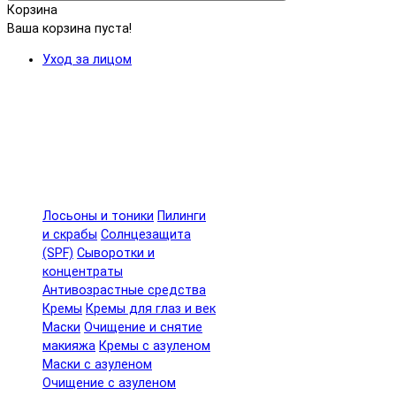
Корзина
Ваша корзина пуста!
Уход за лицом
Лосьоны и тоники
Пилинги
и скрабы
Солнцезащита
(SPF)
Сыворотки и
концентраты
Антивозрастные средства
Кремы
Кремы для глаз и век
Маски
Очищение и снятие
макияжа
Кремы с азуленом
Маски с азуленом
Очищение с азуленом