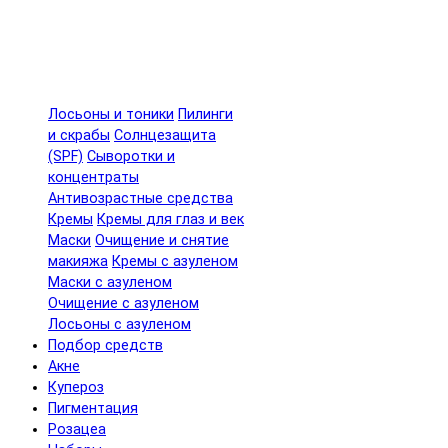
Лосьоны и тоники
Пилинги
и скрабы
Солнцезащита
(SPF)
Сыворотки и
концентраты
Антивозрастные средства
Кремы
Кремы для глаз и век
Маски
Очищение и снятие
макияжа
Кремы с азуленом
Маски с азуленом
Очищение с азуленом
Лосьоны с азуленом
Подбор средств
Акне
Купероз
Пигментация
Розацеа