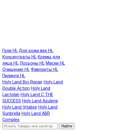
Гели HL
Для кожи век HL
Концентраты HL
Кремы для
лица HL
Лосьоны HL
Маски HL
Очищение HL
Фавориты HL
Пилинги HL
Holy Land Bio Repair
Holy Land
Double Action
Holy Land
Lactolan
Holy Land C THE
SUCCESS
Holy Land Azulene
Holy Land Vitalise
Holy Land
Sunbrella
Holy Land ABR
Complex
Найти