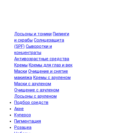
Лосьоны и тоники
Пилинги
и скрабы
Солнцезащита
(SPF)
Сыворотки и
концентраты
Антивозрастные средства
Кремы
Кремы для глаз и век
Маски
Очищение и снятие
макияжа
Кремы с азуленом
Маски с азуленом
Очищение с азуленом
Лосьоны с азуленом
Подбор средств
Акне
Купероз
Пигментация
Розацеа