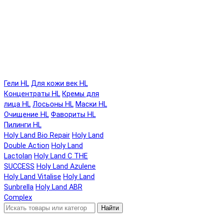
Гели HL
Для кожи век HL
Концентраты HL
Кремы для
лица HL
Лосьоны HL
Маски HL
Очищение HL
Фавориты HL
Пилинги HL
Holy Land Bio Repair
Holy Land
Double Action
Holy Land
Lactolan
Holy Land C THE
SUCCESS
Holy Land Azulene
Holy Land Vitalise
Holy Land
Sunbrella
Holy Land ABR
Complex
Найти