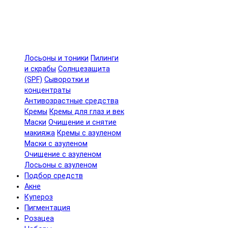
Лосьоны и тоники
Пилинги
и скрабы
Солнцезащита
(SPF)
Сыворотки и
концентраты
Антивозрастные средства
Кремы
Кремы для глаз и век
Маски
Очищение и снятие
макияжа
Кремы с азуленом
Маски с азуленом
Очищение с азуленом
Лосьоны с азуленом
Подбор средств
Акне
Купероз
Пигментация
Розацеа