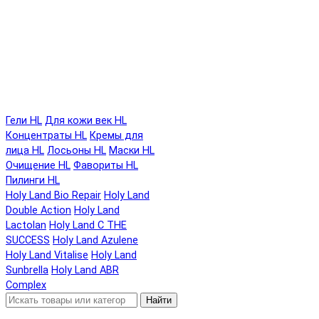
Гели HL
Для кожи век HL
Концентраты HL
Кремы для
лица HL
Лосьоны HL
Маски HL
Очищение HL
Фавориты HL
Пилинги HL
Holy Land Bio Repair
Holy Land
Double Action
Holy Land
Lactolan
Holy Land C THE
SUCCESS
Holy Land Azulene
Holy Land Vitalise
Holy Land
Sunbrella
Holy Land ABR
Complex
Найти