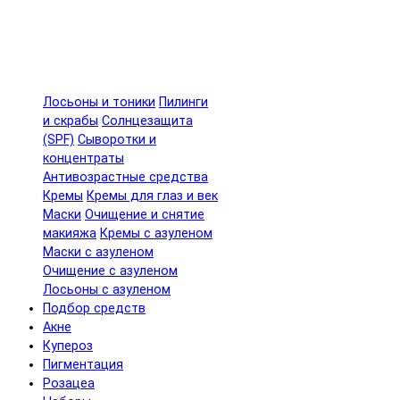
Лосьоны и тоники
Пилинги
и скрабы
Солнцезащита
(SPF)
Сыворотки и
концентраты
Антивозрастные средства
Кремы
Кремы для глаз и век
Маски
Очищение и снятие
макияжа
Кремы с азуленом
Маски с азуленом
Очищение с азуленом
Лосьоны с азуленом
Подбор средств
Акне
Купероз
Пигментация
Розацеа