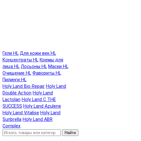
Гели HL
Для кожи век HL
Концентраты HL
Кремы для
лица HL
Лосьоны HL
Маски HL
Очищение HL
Фавориты HL
Пилинги HL
Holy Land Bio Repair
Holy Land
Double Action
Holy Land
Lactolan
Holy Land C THE
SUCCESS
Holy Land Azulene
Holy Land Vitalise
Holy Land
Sunbrella
Holy Land ABR
Complex
Найти