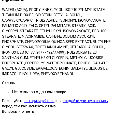
WATER (AQUA), PROPYLENE GLYCOL, ISOPROPYL MYRISTATE,
TITANIUM DIOXIDE, GLYCERIN, CETYL ALCOHOL,
CAPRYLIC/CAPRIC TRIGLYCERIDE, ISONONYL ISONONANOATE,
PALMITIC ACID, TALC, CETYL PALMITATE, STEARIC ACID,
GLYCERYL STEARATE, ETHYLHEXYL ISONONANOATE, PEG-100
STEARATE, NIACINAMIDE, CAFFEINE,SODIUM ASCORBYL
PHOSPHATE, CHENOPODIUM QUINOA SEED EXTRACT, BUTYLENE
GLYCOL, BEESWAX, TRIETHANOLAMINE, CETEARYL ALCOHOL,
IRON OXIDES (CI 77491/77492/77499), POLYSORBATE 20,
XANTHAN GUM, ETHYLHEXYLGLYCERIN, METHYLGLUCOSIDE
PHOSPHATE ,COPPER LYSINATE/PROLINATE, PROPYL GALLATE,
GALLYL GLUCOSIDE, EPIGALLOCATECHIN GALLATYL GLUCOSIDE,
IMIDAZOLIDINYL UREA, PHENOXYETHANOL.
Отзывы
Нет отзывов о данном товаре.
Пожалуйста
авторизируйтесь
или
создайте учетную запись
перед тем как написать отзыв
Вопросы и ответы