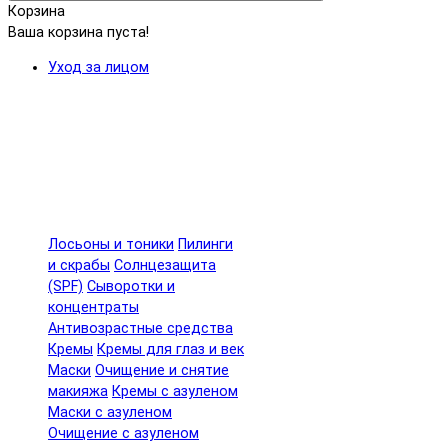
Корзина
Ваша корзина пуста!
Уход за лицом
Лосьоны и тоники
Пилинги
и скрабы
Солнцезащита
(SPF)
Сыворотки и
концентраты
Антивозрастные средства
Кремы
Кремы для глаз и век
Маски
Очищение и снятие
макияжа
Кремы с азуленом
Маски с азуленом
Очищение с азуленом