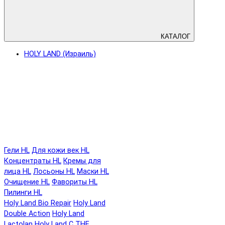
КАТАЛОГ
HOLY LAND (Израиль)
Гели HL
Для кожи век HL
Концентраты HL
Кремы для
лица HL
Лосьоны HL
Маски HL
Очищение HL
Фавориты HL
Пилинги HL
Holy Land Bio Repair
Holy Land
Double Action
Holy Land
Lactolan
Holy Land C THE